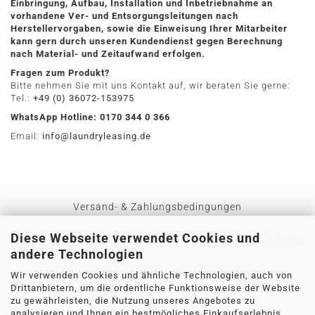
Einbringung, Aufbau, Installation und Inbetriebnahme an
vorhandene Ver- und Entsorgungsleitungen nach
Herstellervorgaben, sowie die Einweisung Ihrer Mitarbeiter
kann gern durch unseren Kundendienst gegen Berechnung
nach Material- und Zeitaufwand erfolgen.
Fragen zum Produkt?
Bitte nehmen Sie mit uns Kontakt auf, wir beraten Sie gerne:
Tel.:
+49 (0) 36072-153975
WhatsApp Hotline: 0170 344 0 366
Email:
info@laundryleasing.de
Versand- & Zahlungsbedingungen
Diese Webseite verwendet Cookies und
Privatsphäre und Datenschutz
AGB
Widerrufsbelehrung
andere Technologien
Impressum
Kontakt
Callback Service
Wir verwenden Cookies und ähnliche Technologien, auch von
Drittanbietern, um die ordentliche Funktionsweise der Website
zu gewährleisten, die Nutzung unseres Angebotes zu
Cookie Einstellungen
analysieren und Ihnen ein bestmögliches Einkaufserlebnis