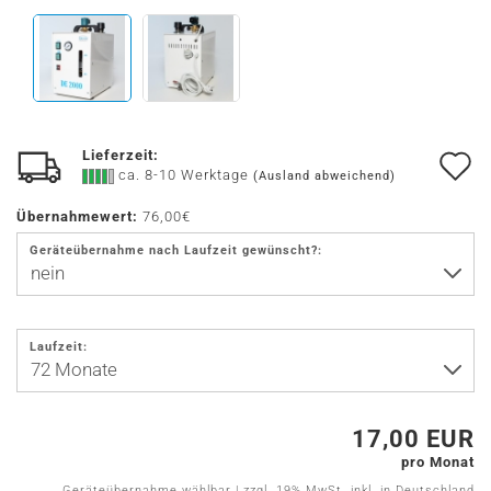
Lieferzeit:
A
ca. 8-10 Werktage
(Ausland abweichend)
d
Übernahmewert:
76,00€
M
Geräteübernahme nach Laufzeit gewünscht?:
Laufzeit:
17,00 EUR
pro Monat
Geräteübernahme wählbar | zzgl. 19% MwSt. inkl. in Deutschland