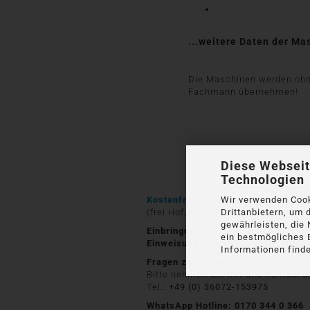
...weitere Daten der Ma
Die Maschinen werden ohne 
Fachmann übernehmen!
Diese Webseit
Technologien
Kostenfreie Lieferung innerhalb De
Wir verwenden Cook
(frei Hof, mit Ausnahme von Inseln,
Drittanbietern, um 
gewährleisten, die
Einbringung, Aufbau, Installation 
ein bestmögliches 
Einweisung Ihrer Mitarbeiter kann
Informationen finde
Fragen zum Produkt?
Bitte nehmen Sie mit uns Kontakt au
Tel.:
+49 (0) 36072-153975
WhatsApp Hotline: 0170 344 0 366