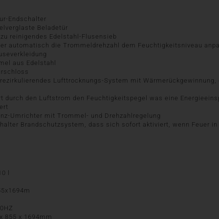
ur-Endschalter
elverglaste Beladetür
 zu reinigendes Edelstahl-Flusensieb
er automatisch die Trommeldrehzahl dem Feuchtigkeitsniveau anp
äuseverkleidung
mel aus Edelstahl
ürschloss
s rezirkulierendes Lufttrocknungs-System mit Wärmerückgewinnung, d
rt durch den Luftstrom den Feuchtigkeitspegel was eine Energieeins
ert
enz-Umrichter mit Trommel- und Drehzahlregelung
halter Brandschutzsystem, dass sich sofort aktiviert, wenn Feuer i
0 l
55x1694m
50HZ
 x 855 x 1694mm