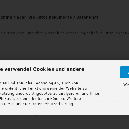
schine finden Sie unter Dokumente / Datenblatt
Stromkabel und ohne Anschlussverrohrung geliefert. Bitte lassen Si
e verwendet Cookies und andere
utschlands!
ies und ähnliche Technologien, auch von
Wei
 hier die Versandkosten vorher anfragen!)
die ordentliche Funktionsweise der Website zu
 Nutzung unseres Angebotes zu analysieren und Ihnen
und Inbetriebnahme an vorhandene Ver- und Entsorgungsleitungen na
Einkaufserlebnis bieten zu können. Weitere
 gern durch unseren Kundendienst gegen Berechnung nach Material-
n Sie in unserer
Datenschutzerklärung
.
f, wir beraten Sie gerne: