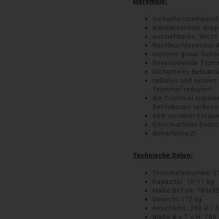
Merkmale:
Sicherheitstemperat
wärmeisolierte dopp
ausziehbares, leicht
Restfeuchtesensor d
isolierte graue Geh
Reversierende Trom
Sicherheits-Beladet
radiales und axiale
Trommel reduziert
die Trommel regulie
Betriebszeit verbess
ABB variabler Frequ
Einschubfilter-Endsc
dampfbeheizt
Technische Daten:
Trommelvolumen: 21
Kapazität: 10-11 kg
Maße BxTxH: 785x8
Gewicht 172 kg
Anschluss: 230 V / 
Maße B x T x H: 785