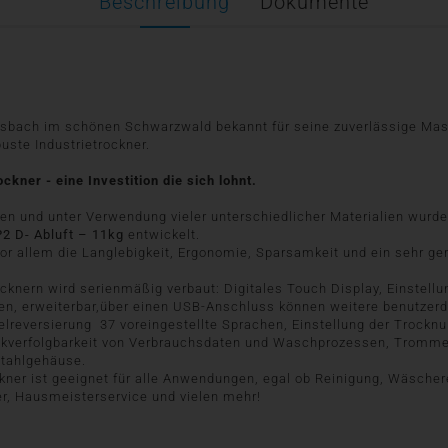
Beschreibung
Dokumente
asbach im schönen Schwarzwald bekannt für seine zuverlässige Mas
buste Industrietrockner.
ner - eine Investition die sich lohnt.
en und unter Verwendung vieler unterschiedlicher Materialien wurde
P2 D- Abluft – 11kg
entwickelt.
or allem die Langlebigkeit, Ergonomie, Sparsamkeit und ein sehr g
nern wird serienmäßig verbaut: Digitales Touch Display, Einstellun
n, erweiterbar,über einen USB-Anschluss können weitere benutzer
lreversierung 37 voreingestellte Sprachen, Einstellung der Trocknu
ckverfolgbarkeit von Verbrauchsdaten und Waschprozessen, Trommel
stahlgehäuse.
kner ist geeignet für alle Anwendungen, egal ob Reinigung, Wäscher
r, Hausmeisterservice und vielen mehr!