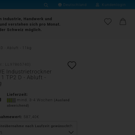
Deutschland
Kundenlogin
Suche...
Lieferland
an Industrie, Handwerk und
und verstehen sich pro Monat.
der Schweiz möglich.
E-Mail
D - Abluft - 11kg
Passwort
Auf
r.:
LL97865740
)
E Industrietrockner
den
1 TP2 D - Abluft -
g
Merkzettel
Konto erstellen
Lieferzeit:
Passwort vergessen?
mind. 3-4 Wochen
(Ausland
abweichend)
nahmewert:
587,40€
äteübernahme nach Laufzeit gewünscht?: