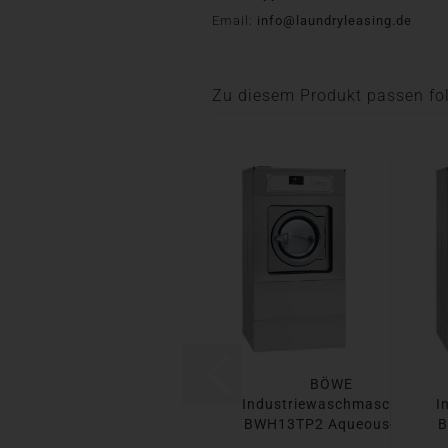
Email:
info@laundryleasing.de
Zu diesem Produkt passen fol
BÖWE
Industriewaschmaschine
I
BWH13TP2 Aqueous-D...
B