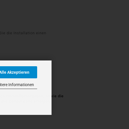
e die Installation einen
Alle Akzeptieren
tere Informationen
ch Herstellervorgaben, sowie die
 und Zeitaufwand erfolgen.