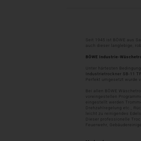
Seit 1945 ist BÖWE aus S
auch dieser langlebige, ro
BÖWE Industrie-Wäschetrock
Unter härtesten Bedingung
Industrietrockner SB-11 T
Perfekt umgesetzt wurde v
Bei allen BÖWE Wäschetrock
voreingestellen Programme
eingestellt werden Tromme
Drehzahlregelung etc., Rü
leicht zu reinigendes Edel
Dieser professionelle Troc
Feuerwehr, Gebäudereinige