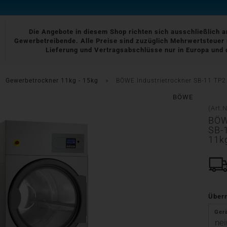
Die Angebote in diesem Shop richten sich ausschließlich 
Gewerbetreibende. Alle Preise sind zuzüglich Mehrwertsteuer 
Lieferung und Vertragsabschlüsse nur in Europa und 
»
»
Gewerbetrockner 11kg - 15kg
BÖWE Industrietrockner SB-11 TP2 
BÖWE
(Art.N
BÖW
SB-1
11k
Über
Ger