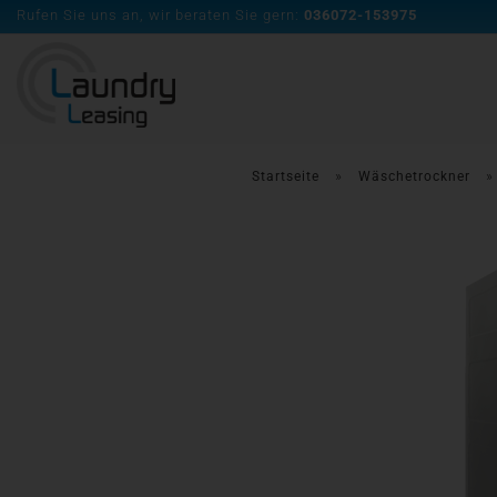
Rufen Sie uns an, wir beraten Sie gern:
036072-153975
»
Startseite
Wäschetrockner