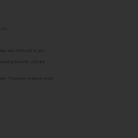
asst
as die Heißluft in der
parung bewirkt und die
n der Trommel erkannt wird