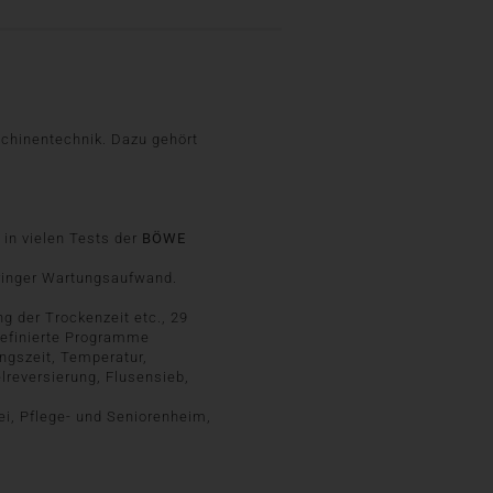
chinentechnik. Dazu gehört
 in vielen Tests der
BÖWE
eringer Wartungsaufwand.
g der Trockenzeit etc., 29
definierte Programme
ngszeit, Temperatur,
reversierung, Flusensieb,
ei, Pflege- und Seniorenheim,