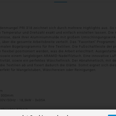
denmangel PRI 318 zeichnet sich durch mehrere Highlights aus. So v
 Temperatur und Drehzahl exakt und einfach einstellen lassen. Die 
ebnisse, dank Ihrer Aluminiummulde mit großem Umschlingungswinke
 über die gesamte Arbeitsbreite verteilt. Das "Favoriten" Programm 
alen Bügelprogramms für Ihre Textilien. Die Fußschaltleiste der 
n flexibel positioniert werden, was die Arbeit erleichtert. Ausgestatt
sowie einem langlebigen ARAMID-Nadelfilztuch. Eine innovative Luf
tivität, sowie ein perfektes Wäschefinish. Der Abnahmetisch, mit d
die Textilien ab und fixiert dadurch die Glätte. Somit eignet sich di
rfekt für Mangelstuben, Wäschereien oder Reinigungen.
mm
r 300mm
400V/50Hz - 18,3kW - 3x35A
stfeuchte 87kg/h
eit 1,2-4,6m/Min