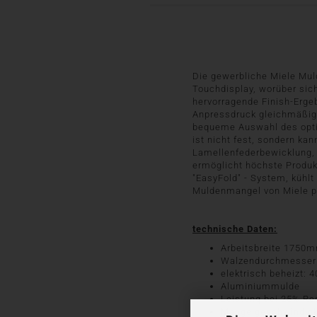
Die gewerbliche Miele Mul
Touchdisplay, worüber sich
hervorragende Finish-Erg
Anpressdruck gleichmäßig,
bequeme Auswahl des optim
ist nicht fest, sondern kan
Lamellenfederbewicklung, 
ermöglicht höchste Produk
"EasyFold" - System, kühlt 
Muldenmangel von Miele pe
technische Daten:
Arbeitsbreite 1750
Walzendurchmesse
elektrisch beheizt: 
Aluminiummulde
Leistung bei 25% Re
Mangelgeschwindigk