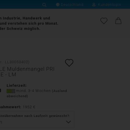
Deutschland
Kundenlogin
Suche...
Lieferland
an Industrie, Handwerk und
und verstehen sich pro Monat.
der Schweiz möglich.
E-Mail
Passwort
Auf
r.:
LL30053402
)
LE Muldenmangel PRI
den
-E - LM
Merkzettel
Konto erstellen
Lieferzeit:
mind. 3-4 Wochen
Passwort vergessen?
(Ausland
abweichend)
nahmewert:
1952 €
äteübernahme nach Laufzeit gewünscht?: