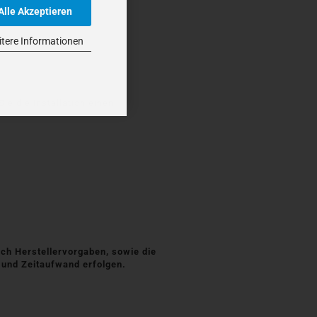
Alle Akzeptieren
tere Informationen
e die Installation einen
ch Herstellervorgaben, sowie die
 und Zeitaufwand erfolgen.