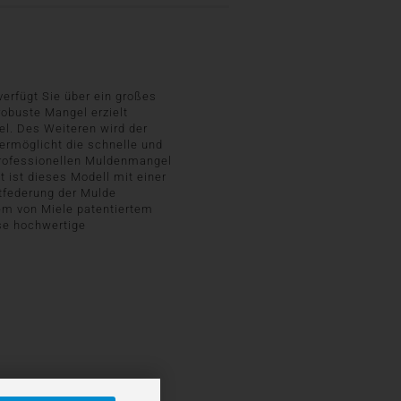
erfügt Sie über ein großes
robuste Mangel erzielt
l. Des Weiteren wird der
ermöglicht die schnelle und
professionellen Muldenmangel
et ist dieses Modell mit einer
tfederung der Mulde
em von Miele patentiertem
ese hochwertige