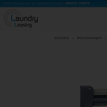
Rufen Sie uns an, wir beraten Sie gern:
036072-153975
»
Startseite
Wäschemangeln