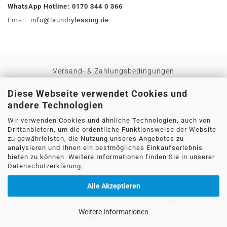
WhatsApp Hotline: 0170 344 0 366
Email:
info@laundryleasing.de
Versand- & Zahlungsbedingungen
Diese Webseite verwendet Cookies und
Privatsphäre und Datenschutz
AGB
Widerrufsbelehrung
andere Technologien
Impressum
Kontakt
Callback Service
Wir verwenden Cookies und ähnliche Technologien, auch von
Drittanbietern, um die ordentliche Funktionsweise der Website
zu gewährleisten, die Nutzung unseres Angebotes zu
Cookie Einstellungen
analysieren und Ihnen ein bestmögliches Einkaufserlebnis
bieten zu können. Weitere Informationen finden Sie in unserer
Datenschutzerklärung
.
sicher Einkaufen - jahrzehnte Erfahrung als Branchenprofi -
schnelle Kreditentscheidungen - flexible Abwicklung -
transparente Preisstruktur - kostenfreie Lieferung - freie & faire
Alle Akzeptieren
Beratung - riesige Produktvielfalt
Alle Preise pro Monat, zzgl. MwSt., inkl.
Lieferung frei Hof.
Copyright by laundryleasing.de
Weitere Informationen
Alle Rechte vorbehalten. © 2026