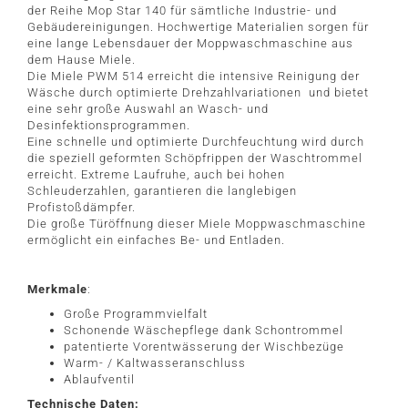
der Reihe Mop Star 140 für sämtliche Industrie- und
Gebäudereinigungen. Hochwertige Materialien sorgen für
eine lange Lebensdauer der Moppwaschmaschine aus
dem Hause Miele.
Die Miele PWM 514 erreicht die intensive Reinigung der
Wäsche durch optimierte Drehzahlvariationen und bietet
eine sehr große Auswahl an Wasch- und
Desinfektionsprogrammen.
Eine schnelle und optimierte Durchfeuchtung wird durch
die speziell geformten Schöpfrippen der Waschtrommel
erreicht. Extreme Laufruhe, auch bei hohen
Schleuderzahlen, garantieren die langlebigen
Profistoßdämpfer.
Die große Türöffnung dieser Miele Moppwaschmaschine
ermöglicht ein einfaches Be- und Entladen.
Merkmale
:
Große Programmvielfalt
Schonende Wäschepflege dank Schontrommel
patentierte Vorentwässerung der Wischbezüge
Warm- / Kaltwasseranschluss
Ablaufventil
Technische Daten: