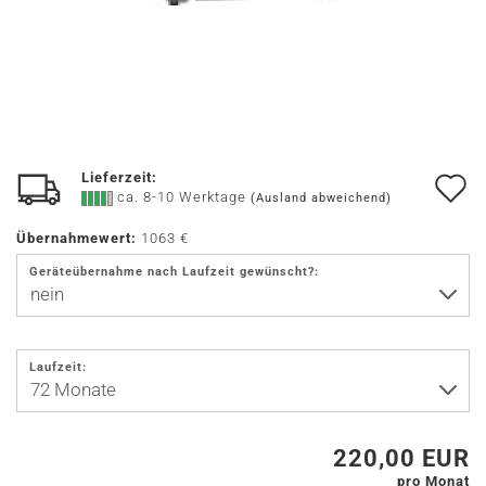
Lieferzeit:
A
ca. 8-10 Werktage
(Ausland abweichend)
d
Übernahmewert:
1063 €
M
Geräteübernahme nach Laufzeit gewünscht?:
Laufzeit:
220,00 EUR
pro Monat