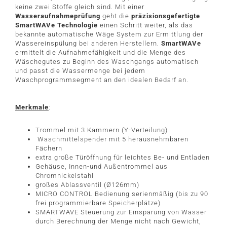
keine zwei Stoffe gleich sind. Mit einer
Wasseraufnahmeprüfung
geht die
präzisionsgefertigte
SmartWAVe Technologie
einen Schritt weiter, als das
bekannte automatische Wäge System zur Ermittlung der
Wassereinspülung bei anderen Herstellern.
SmartWAVe
ermittelt die Aufnahmefähigkeit und die Menge des
Wäschegutes zu Beginn des Waschgangs automatisch
und passt die Wassermenge bei jedem
Waschprogrammsegment an den idealen Bedarf an.
Merkmale
:
Trommel mit 3 Kammern (Y-Verteilung)
Waschmittelspender mit 5 herausnehmbaren
Fächern
extra große Türöffnung für leichtes Be- und Entladen
Gehäuse, Innen-und Außentrommel aus
Chromnickelstahl
großes Ablassventil (Ø126mm)
MICRO CONTROL Bedienung serienmäßig (bis zu 90
frei programmierbare Speicherplätze)
SMARTWAVE Steuerung zur Einsparung von Wasser
durch Berechnung der Menge nicht nach Gewicht,