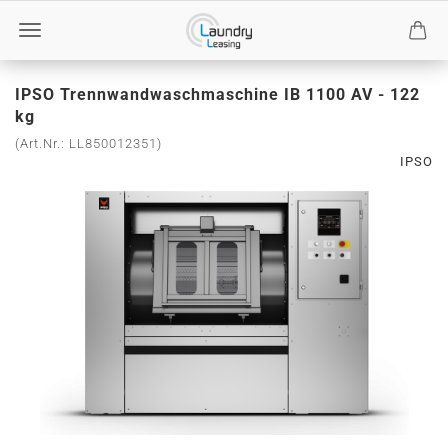
IPSO Trennwandwaschmaschine IB 1100 AV - 122
kg
(Art.Nr.:
LL850012351
)
IPSO