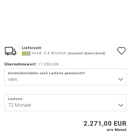
Lieferzeit:
A
mind. 3-4 Wochen
(Ausland abweichend)
d
Übernahmewert:
11.359,00€
M
Geräteübernahme nach Laufzeit gewünscht?:
Laufzeit:
2.271,00 EUR
pro Monat