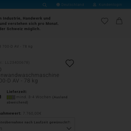
Deutschland
Kundenlogin
Suche...
Lieferland
an Industrie, Handwerk und
und verstehen sich pro Monat.
der Schweiz möglich.
E-Mail
 700-D AV - 78 kg
Passwort
Auf
r.:
LL23400678
)
O
den
nnwandwaschmaschine
00-D AV - 78 kg
Merkzettel
Konto erstellen
Lieferzeit:
Passwort vergessen?
mind. 3-4 Wochen
(Ausland
abweichend)
nahmewert:
7.760,00€
äteübernahme nach Laufzeit gewünscht?: