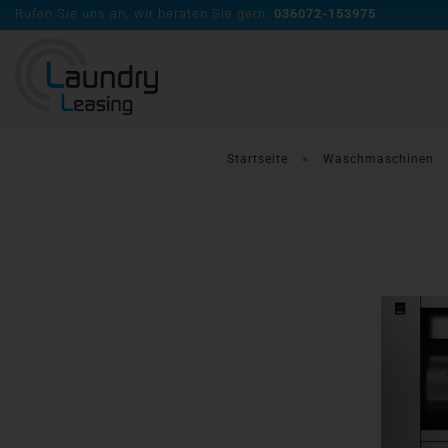
Rufen Sie uns an, wir beraten Sie gern:
036072-153975
»
Startseite
Waschmaschinen