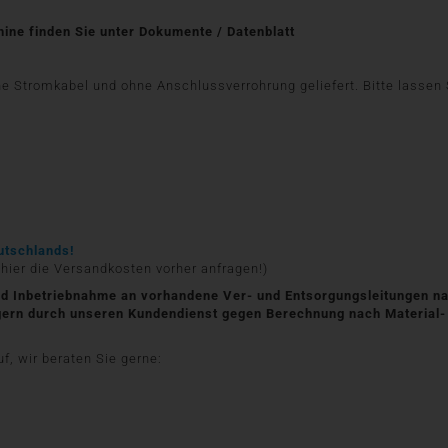
hine finden Sie unter Dokumente / Datenblatt
Stromkabel und ohne Anschlussverrohrung geliefert. Bitte lassen Si
utschlands!
 hier die Versandkosten vorher anfragen!)
und Inbetriebnahme an vorhandene Ver- und Entsorgungsleitungen na
 gern durch unseren Kundendienst gegen Berechnung nach Material-
f, wir beraten Sie gerne: