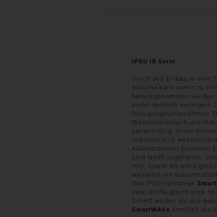
IPSO IB Serie
Durch den Einbau in eine 
Wäsche kann somit zu eine
herausgenommen werden (r
somit deutlich verringert.
Reinigungsunternehmen. D
Wasserverbrauch und Ihre
serienmäßig. Ihnen stehen
reduziert sich wesentlic
Außentrommel bestehen bei
sind leicht zugänglich. So
mm, sowie die extra große
weiterhin ein Waschmittel
Das IPSO-Verfahren
Smar
zwei Stoffe gleich sind. Mi
Schritt weiter, als das b
SmartWAVe
ermittelt di