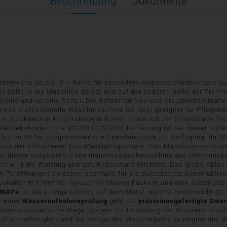
Beschreibung
Dokumente
Trennwand ist die IB – Reihe für besondere Hygieneanforderungen a
r Seite in die Maschine gelegt und auf der anderen Seite der Tren
eine und unreine Seite). Die Gefahr für Neu-und Kreuzkontaminat
 Diese professionelle Waschmaschine ist ideal geeignet für Pflegeh
ie durchdachte Konstruktion in Kombination mit der SmartWave Te
 Betriebskosten. Die MICRO CONTROL Bedienung ist bei dieser pro
 bis zu 90 frei programmierbare Speicherplätze zur Verfügung. Ihr 
h dank der enthaltenen Eco Waschprogramme. Das Maschinengehäuse,
 dieser vollgewerblichen Industriewaschmaschine aus Chromnickel
mit wird die Wartung und ggf. Reparatur erleichtert. Das große Abla
n Türöffnungen sprechen ebenfalls für die durchdachte Konstruktion
behälter mit fünf frei herausnehmbaren Fächern und eine automatisc
tWAVe
ist die einzige Lösung auf dem Markt, welche berücksichtigt, 
t einer
Wasseraufnahmeprüfung
geht die
präzisionsgefertigte Sma
ekannte automatische Wäge System zur Ermittlung der Wassereinspülu
e Aufnahmefähigkeit und die Menge des Wäschegutes zu Beginn des