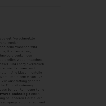
usgelegt. Verschmutzte
nwand wieder
ionen beim Waschen wird
eime, Krankenhäuser,
chnologie senken den
fessionellen Waschmaschine
Wasser- und Energieverbrauch
 sowie die Innen- und
stahl. Alle Maschinenteile
ssventil mit einem Ø von 126
. Zur Ausstattung gehören
he Türpositionierung.
dass bei der Reinigung keine
rtWAVe Technologie
einen
ng bei anderen Herstellern.
 Waschgangs automatisch und