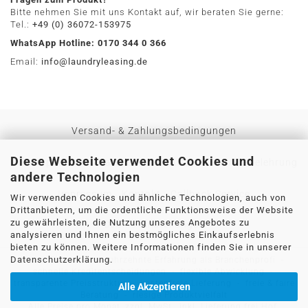
Bitte nehmen Sie mit uns Kontakt auf, wir beraten Sie gerne:
Tel.:
+49 (0) 36072-153975
WhatsApp Hotline: 0170 344 0 366
Email:
info@laundryleasing.de
Versand- & Zahlungsbedingungen
Diese Webseite verwendet Cookies und
Privatsphäre und Datenschutz
AGB
Widerrufsbelehrung
andere Technologien
Impressum
Kontakt
Callback Service
Wir verwenden Cookies und ähnliche Technologien, auch von
Drittanbietern, um die ordentliche Funktionsweise der Website
zu gewährleisten, die Nutzung unseres Angebotes zu
Cookie Einstellungen
analysieren und Ihnen ein bestmögliches Einkaufserlebnis
bieten zu können. Weitere Informationen finden Sie in unserer
Datenschutzerklärung
.
sicher Einkaufen - jahrzehnte Erfahrung als Branchenprofi -
schnelle Kreditentscheidungen - flexible Abwicklung -
transparente Preisstruktur - kostenfreie Lieferung - freie & faire
Alle Akzeptieren
Beratung - riesige Produktvielfalt
Alle Preise pro Monat, zzgl. MwSt., inkl.
Lieferung frei Hof.