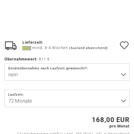
Lieferzeit:
A
mind. 3-4 Wochen
(Ausland abweichend)
d
Übernahmewert:
811 €
M
Geräteübernahme nach Laufzeit gewünscht?:
Laufzeit:
168,00 EUR
pro Monat
Geräteübernahme wählbar | zzgl. 19% MwSt. inkl. in Deutschland