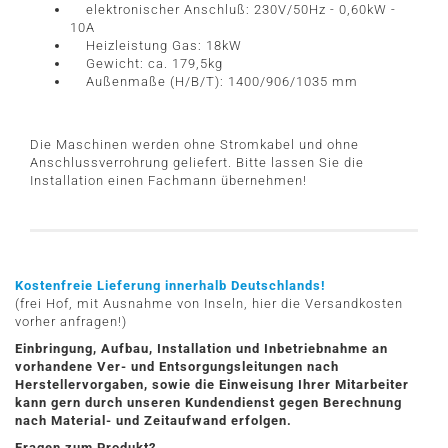
elektronischer Anschluß: 230V/50Hz - 0,60kW -
10A
Heizleistung Gas: 18kW
Gewicht: ca. 179,5kg
Außenmaße (H/B/T): 1400/906/1035 mm
Die Maschinen werden ohne Stromkabel und ohne
Anschlussverrohrung geliefert. Bitte lassen Sie die
Installation einen Fachmann übernehmen!
Kostenfreie Lieferung innerhalb Deutschlands!
(frei Hof, mit Ausnahme von Inseln, hier die Versandkosten
vorher anfragen!)
Einbringung, Aufbau, Installation und Inbetriebnahme an
vorhandene Ver- und Entsorgungsleitungen nach
Herstellervorgaben, sowie die Einweisung Ihrer Mitarbeiter
kann gern durch unseren Kundendienst gegen Berechnung
nach Material- und Zeitaufwand erfolgen.
Fragen zum Produkt?