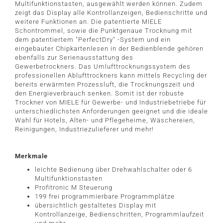
Multifunktionstasten, ausgewählt werden können. Zudem
zeigt das Display alle Kontrollanzeigen, Bedienschritte und
weitere Funktionen an.
Die patentierte MIELE
Schontrommel, sowie die Punktgenaue Trocknung mit
dem patentiertem "PerfectDry" -System und ein
eingebauter Chipkartenlesen in der Bedienblende gehören
ebenfalls zur Serienausstattung des
Gewerbetrockners. Das Umlufttrocknungssystem des
professionellen Ablufttrockners kann mittels Recycling der
bereits erwärmten Prozessluft, die Trocknungszeit und
den Energieverbrauch senken.
Somit ist der robuste
Trockner von MIELE für Gewerbe- und Industriebetriebe für
unterschiedlichsten Anforderungen geeignet und die ideale
Wahl für Hotels, Alten- und Pflegeheime, Wäschereien,
Reinigungen, Industriezulieferer und mehr!
Merkmale
leichte Bedienung über Drehwahlschalter oder 6
Multifunktionstasten
Profitronic M Steuerung
199 frei programmierbare Programmplätze
übersichtlich gestaltetes Display mit
Kontrollanzeige, Bedienschritten, Programmlaufzeit