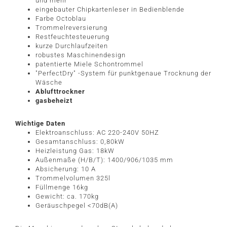
und mehr
eingebauter Chipkartenleser in Bedienblende
Farbe Octoblau
Trommelreversierung
Restfeuchtesteuerung
kurze Durchlaufzeiten
robustes Maschinendesign
patentierte Miele Schontrommel
"PerfectDry" -System für punktgenaue Trocknung der
Wäsche
Ablufttrockner
gasbeheizt
Wichtige Daten
Elektroanschluss: AC 220-240V 50HZ
Gesamtanschluss: 0,80kW
Heizleistung Gas: 18kW
Außenmaße (H/B/T): 1400/906/1035 mm
Absicherung: 10 A
Trommelvolumen 325l
Füllmenge 16kg
Gewicht: ca. 170kg
Geräuschpegel <70dB(A)