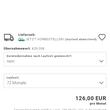
Lieferzeit:
A
JETZT VORBESTELLEN!
(Ausland abweichend)
d
Übernahmewert:
629,00€
M
Geräteübernahme nach Laufzeit gewünscht?:
Laufzeit:
126,00 EUR
pro Monat
Geräteübernahme wählbar | zzgl. 19% MwSt. inkl. in Deutschland