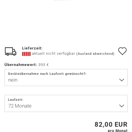
Lieferzeit:
A
aktuell nicht verfügbar
(Ausland abweichend)
d
Übernahmewert:
393 €
M
Geräteübernahme nach Laufzeit gewünscht?:
Laufzeit:
82,00 EUR
pro Monat