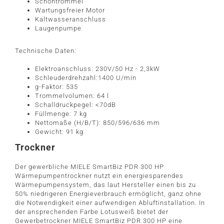
Schontrommel
Wartungsfreier Motor
Kaltwasseranschluss
Laugenpumpe
Technische Daten:
Elektroanschluss: 230V/50 Hz - 2,3kW
Schleuderdrehzahl:1400 U/min
g-Faktor: 535
Trommelvolumen: 64 l
Schalldruckpegel: <70dB
Füllmenge: 7 kg
Nettomaße (H/B/T): 850/596/636 mm
Gewicht: 91 kg
Trockner
Der gewerbliche MIELE SmartBiz PDR 300 HP
Wärmepumpentrockner nutzt ein energiesparendes
Wärmepumpensystem, das laut Hersteller einen bis zu
50% niedrigeren Energieverbrauch ermöglicht, ganz ohne
die Notwendigkeit einer aufwendigen Abluftinstallation. In
der ansprechenden Farbe Lotusweiß bietet der
Gewerbetrockner MIELE SmartBiz PDR 300 HP eine