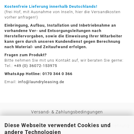
Kostenfreie Lieferung innerhalb Deutschlands!
(frei Hof, mit Ausnahme von Inseln, hier die Versandkosten
vorher anfragen!)
Einbringung, Aufbau, Installation und Inbetriebnahme an
vorhandene Ver- und Entsorgungsleitungen nach
Herstellervorgaben, sowie die Einweisung Ihrer Mitarbeiter
kann gern durch unseren Kundendienst gegen Berechnung
nach Material- und Zeitaufwand erfolgen.
Fragen zum Produkt?
Bitte nehmen Sie mit uns Kontakt auf, wir beraten Sie gerne:
Tel.:
+49 (0) 36072-153975
WhatsApp Hotline: 0170 344 0 366
Email:
info@laundryleasing.de
Versand- & Zahlungsbedingungen
Diese Webseite verwendet Cookies und
Privatsphäre und Datenschutz
AGB
Widerrufsbelehrung
andere Technologien