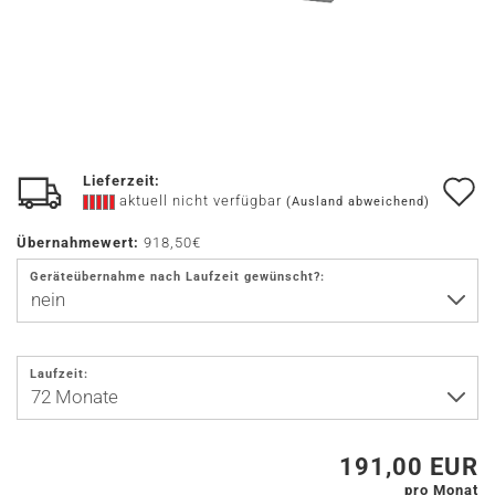
Lieferzeit:
A
aktuell nicht verfügbar
(Ausland abweichend)
d
Übernahmewert:
918,50€
M
Geräteübernahme nach Laufzeit gewünscht?:
Laufzeit:
191,00 EUR
pro Monat