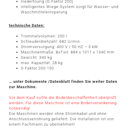
niedertourig (G-Faktor 200)
intelligentes Wiege-System sorgt für Wasser- und
Waschmitteleinsparung
technische Daten:
Trommelvolumen: 250 l
Schleuderdrehzahl: 682 U/min
Stromversorgung: 400 V / 50 HZ – 3 kW
Maschinenmaße: BxTxH: 884 x 1011 x 1340 mm
Gewicht: 340 kg
max. Kapazität: 28 kg
G Faktor 200-150
… unter Dokumente /Datenblatt finden Sie weiter Daten
zur Maschine.
Vor dem Kauf sollte die Bodenbeschaffenheit überprüft
werden. Für diese Maschine ist eine Bodenverankerung
notwendig!
Die Maschinen werden ohne Stromkabel und ohne
Anschlussverrohrung geliefert. Die Installation ist von
einem Fachmann zu übernehmen!