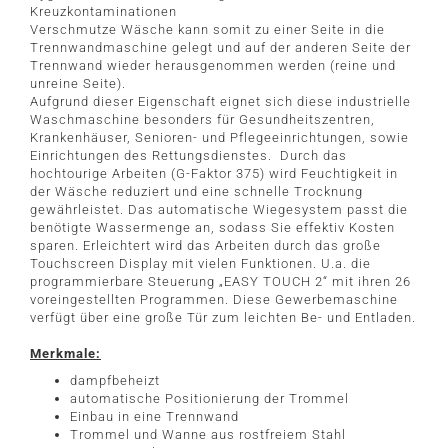
Kreuzkontaminationen
Verschmutze Wäsche kann somit zu einer Seite in die
Trennwandmaschine gelegt und auf der anderen Seite der
Trennwand wieder herausgenommen werden (reine und
unreine Seite).
Aufgrund dieser Eigenschaft eignet sich diese industrielle
Waschmaschine besonders für Gesundheitszentren,
Krankenhäuser, Senioren- und Pflegeeinrichtungen, sowie
Einrichtungen des Rettungsdienstes. Durch das
hochtourige Arbeiten (G-Faktor 375) wird Feuchtigkeit in
der Wäsche reduziert und eine schnelle Trocknung
gewährleistet. Das automatische Wiegesystem passt die
benötigte Wassermenge an, sodass Sie effektiv Kosten
sparen. Erleichtert wird das Arbeiten durch das große
Touchscreen Display mit vielen Funktionen. U.a. die
programmierbare Steuerung „EASY TOUCH 2“ mit ihren 26
voreingestellten Programmen. Diese Gewerbemaschine
verfügt über eine große Tür zum leichten Be- und Entladen.
Merkmale:
dampfbeheizt
automatische Positionierung der Trommel
Einbau in eine Trennwand
Trommel und Wanne aus rostfreiem Stahl