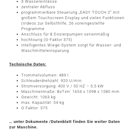
3 Wassereinlässe
zentraler Abfluss
programmierbare Steuerung „EASY TOUCH 2“ mit
großem Touchscreen Display und vielen Funktionen
(Videos zur Selbsthilfe, 26 voreingestellte
Programme
Anschluss für 8 Dosierpumpen serienmäßig
hochtourig (G-Faktor 375)
intelligentes Wiege-System sorgt für Wasser- und
Waschmitteleinsparung
Technische Daten:
Trommelvolumen: 489 l
Schleuderdrehzahl: 920 U/min
Stromversorgung: 400 V / 50 HZ – 5,5 kW
Maschinenmaße: BxTxH: 1654 x 1098 x 1580 mm
Gewicht: 1063 kg
max. Kapazität: 54 kg
G Faktor: 375
… unter Dokumente /Datenblatt finden Sie weiter Daten
zur Maschine.