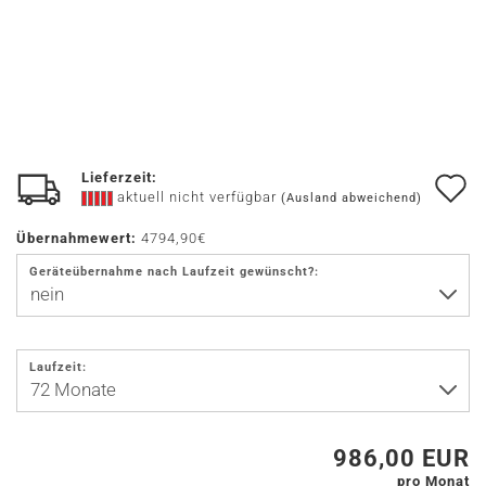
Lieferzeit:
A
aktuell nicht verfügbar
(Ausland abweichend)
d
Übernahmewert:
4794,90€
M
Geräteübernahme nach Laufzeit gewünscht?:
Laufzeit:
986,00 EUR
pro Monat