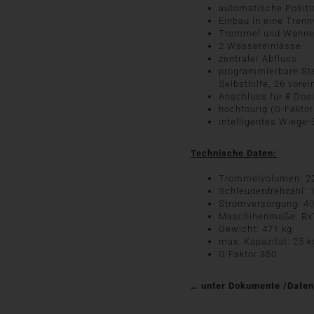
automatische Positi
Einbau in eine Tren
Trommel und Wanne 
2 Wassereinlässe
zentraler Abfluss
programmierbare Ste
Selbsthilfe, 26 vore
Anschluss für 8 Do
hochtourig (G-Faktor
intelligentes Wiege
Technische Daten:
Trommelvolumen: 22
Schleuderdrehzahl: 
Stromversorgung: 400
Maschinenmaße: BxT
Gewicht: 471 kg
max. Kapazität: 25 k
G Faktor 350
… unter Dokumente /Datenb