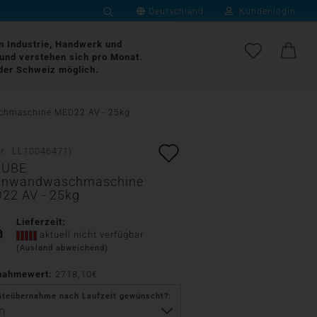
Deutschland
Kundenlogin
Suche...
Lieferland
an Industrie, Handwerk und
und verstehen sich pro Monat.
der Schweiz möglich.
E-Mail
hmaschine MED22 AV - 25kg
Passwort
Auf
r.:
LL10046471
)
NUBE
den
nnwandwaschmaschine
22 AV - 25kg
Merkzettel
Konto erstellen
Lieferzeit:
Passwort vergessen?
aktuell nicht verfügbar
(Ausland abweichend)
nahmewert:
2718,10€
äteübernahme nach Laufzeit gewünscht?: