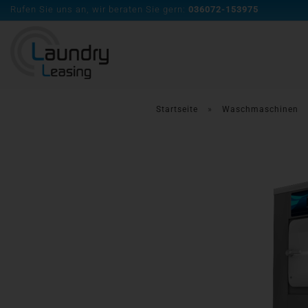
Rufen Sie uns an, wir beraten Sie gern:
036072-153975
»
Startseite
Waschmaschinen