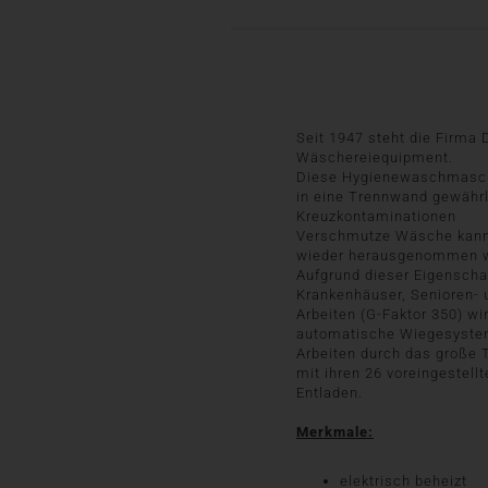
Seit 1947 steht die Firma 
Wäschereiequipment.
Diese Hygienewaschmaschin
in eine Trennwand gewährl
Kreuzkontaminationen
Verschmutze Wäsche kann 
wieder herausgenommen we
Aufgrund dieser Eigenscha
Krankenhäuser, Senioren- 
Arbeiten (G-Faktor 350) wi
automatische Wiegesystem 
Arbeiten durch das große 
mit ihren 26 voreingestel
Entladen.
Merkmale:
elektrisch beheizt