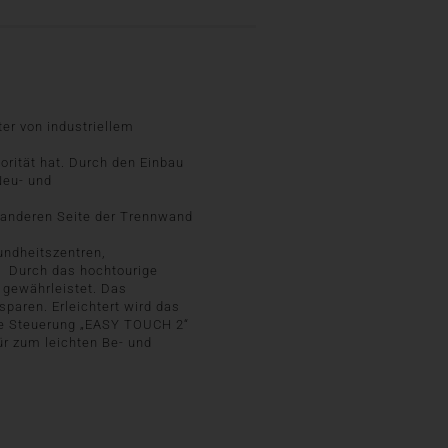
ter von industriellem
rität hat. Durch den Einbau
Neu- und
 anderen Seite der Trennwand
undheitszentren,
. Durch das hochtourige
 gewährleistet. Das
aren. Erleichtert wird das
are Steuerung „EASY TOUCH 2“
r zum leichten Be- und