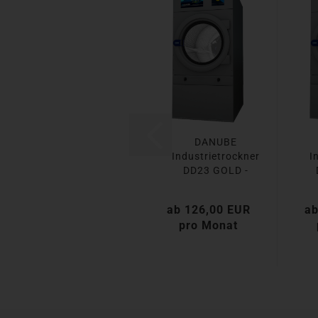
DANUBE
Industrietrockner
I
DD23 GOLD -
Abluft...
ab 126,00 EUR
ab
pro Monat