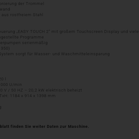
onierung der Trommel
nwand
aus rostfreiem Stahl
uerung „EASY TOUCH 2“ mit großem Touchscreen Display und vielen
ingestellte Programme
sierpumpen serienmäßig
 350)
-System sorgt für Wasser- und Waschmitteleinsparung
0 l
1000 U/min
 V / 50 HZ – 20,2 kW elektrisch beheizt
xH: 1184 x 914 x 1398 mm
g
latt finden Sie weiter Daten zur Maschine.