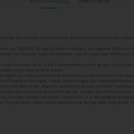
Beschreibung
Dokumente
DANUBE für Qualität und Innovation. Sie ist weltweit führender Anbie
e von DANUBE ist überall dort einsetzbar, wo Hygiene höchste Prio
eistet sie höchste Hygienestandards und verringert die Gefahr von 
somit zu einer Seite in die Trennwandmaschine gelegt und auf der
rden (reine und unreine Seite).
ft eignet sich diese industrielle Waschmaschine besonders für Ges
und Pflegeeinrichtungen, sowie Einrichtungen des Rettungsdienstes
rd Feuchtigkeit in der Wäsche reduziert und eine schnelle Trocknung
passt die benötigte Wassermenge an, sodass Sie effektiv Kosten sp
Touchscreen Display mit vielen Funktionen. U.a. die programmierb
lten Programmen. Diese Gewerbemaschine verfügt über eine große Tü