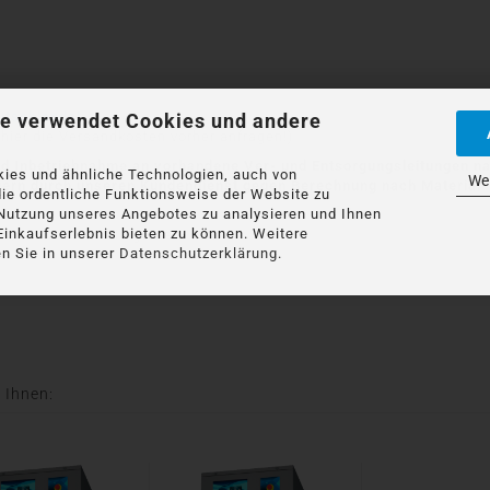
utschlands!
e verwendet Cookies und andere
 hier die Versandkosten vorher anfragen!)
und Inbetriebnahme an vorhandene Ver- und Entsorgungsleitungen na
ies und ähnliche Technologien, auch von
Wei
 gern durch unseren Kundendienst gegen Berechnung nach Material-
die ordentliche Funktionsweise der Website zu
 Nutzung unseres Angebotes zu analysieren und Ihnen
Einkaufserlebnis bieten zu können. Weitere
f, wir beraten Sie gerne:
n Sie in unserer
Datenschutzerklärung
.
 Ihnen: