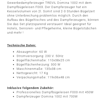
Gewerbedampferzeuger TREVIL Domina 1002 mit dem
Dampfbügeleisen F003. Der Dampferzeuger hat ein
Kesselvolumen von 2l. Somit sind 2-3 Stunden Bügelzeit
ohne Unterbrechung problemlos möglich. Durch den
Aufbau des Bügeltisches und des Dampferzeugers, können
Sie das Set platzsparend verstauen! Ideal geeignet für
Hotels, Senioren- und Pflegeheime, kleine Bügelstübchen
und mehr !
Technische Daten:
Absaugmotor: 60 W
Stromversorgung: 230 V. 50Hz
Bügelflächenmaße: 110x38x25 cm
Bügelflächenheizung: 300 W
Maschinenmaße: 135x38 cm
Nettogewicht: 17 Kg
Verpackungsmaße: 119x36x48 cm
Inklusive folgendem Zubehör:
Professionelles Dampfbügeleisen F003 mit 450W
Dampferzeuger Domina 1002 mit 700W