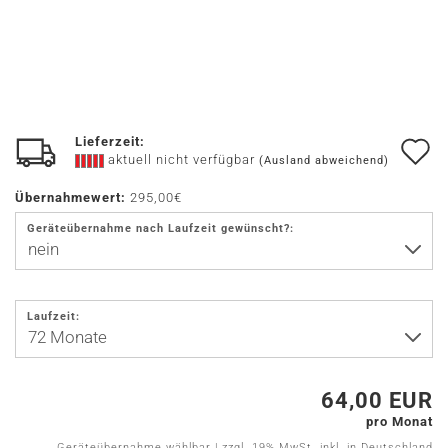
Lieferzeit:
A
aktuell nicht verfügbar
(Ausland abweichend)
d
Übernahmewert:
295,00€
M
Geräteübernahme nach Laufzeit gewünscht?:
Laufzeit:
64,00 EUR
pro Monat
Geräteübernahme wählbar | zzgl. 19% MwSt. inkl. in Deutschland