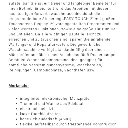
aufstellbar. Sie ist ein treuer und langlebiger Begleiter für
Ihren Betrieb. Erleichtert wird das Arbeiten mit dieser
hochtourigen Gewerbewaschmaschine durch die
programmierbare Steuerung „EASY TOUCH 2“ mit großem
Touchscreen Display, 29 voreingestellten Programmen und
vielen weiteren Funktionen, sowie eine große Tür zum Be-
und Entladen. Da alle wichtigen Bauteile leicht zu
erreichen und zu tauschen sind, sparen Sie anfallende
Wartungs- und Reparaturkosten. Die gewerbliche
Waschmaschine verfügt standardmäßig über einen
Münzprüfer und über einen Anschluss für 8 Dosierpumpen.
Somit ist Waschsalonmaschine ideal geeignet für
sämtliche Nassreinigungssysteme, Wäschereien,
Reinigungen, Campingplätze, Yachthäfen usw.
Merkmale:
integrierter elektronischer Münzprüfer
Trommel und Wanne aus Edelstahl
elektrisch beheizt
kurze Durchlaufzeiten
hohe Schleuderkraft (450G)
flexibel aufstellbar durch freistehende Konstruktion