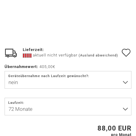
Lieferzeit:
A
aktuell nicht verfügbar
(Ausland abweichend)
d
Übernahmewert:
405,00€
M
Geräteübernahme nach Laufzeit gewünscht?:
Laufzeit:
88,00 EUR
pro Monat