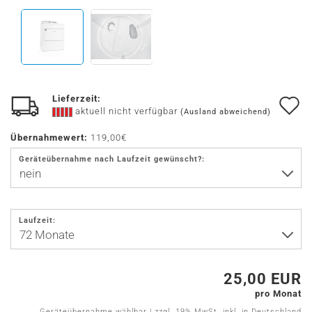
Lieferzeit:
A
aktuell nicht verfügbar
(Ausland abweichend)
d
Übernahmewert:
119,00€
M
Geräteübernahme nach Laufzeit gewünscht?:
Laufzeit:
25,00 EUR
pro Monat
Geräteübernahme wählbar | zzgl. 19% MwSt. inkl. in Deutschland